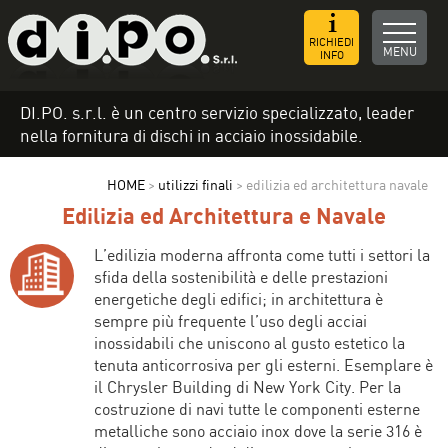
RICHIEDI
MENU
INFO
DI.PO. s.r.l. è un centro servizio specializzato, leader
nella fornitura di dischi in acciaio inossidabile.
HOME
>
utilizzi finali
>
edilizia ed architettura navale
Edilizia ed Architettura e Navale
L’edilizia moderna affronta come tutti i settori la
sfida della sostenibilità e delle prestazioni
energetiche degli edifici; in architettura è
sempre più frequente l’uso degli acciai
inossidabili che uniscono al gusto estetico la
tenuta anticorrosiva per gli esterni. Esemplare è
il Chrysler Building di New York City. Per la
costruzione di navi tutte le componenti esterne
metalliche sono acciaio inox dove la serie 316 è