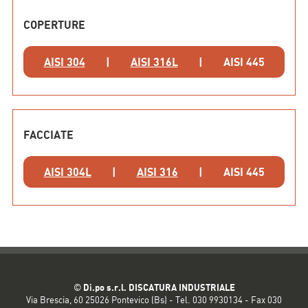
COPERTURE
AISI 304
|
AISI 316L
|
AISI 445
FACCIATE
AISI 304L
|
AISI 316
|
AISI 445
©
Di.po s.r.l. DISCATURA INDUSTRIALE
Via Brescia, 60 25026 Pontevico (Bs) - Tel. 030 9930134 - Fax 030