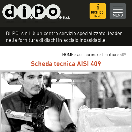
RICHIEDI
MENU
INFO
DI.PO. s.r.l. è un centro servizio specializzato, leader
nella fornitura di dischi in acciaio inossidabile.
HOME
>
acciaio inox
>
ferritici
>
409
Scheda tecnica AISI 409