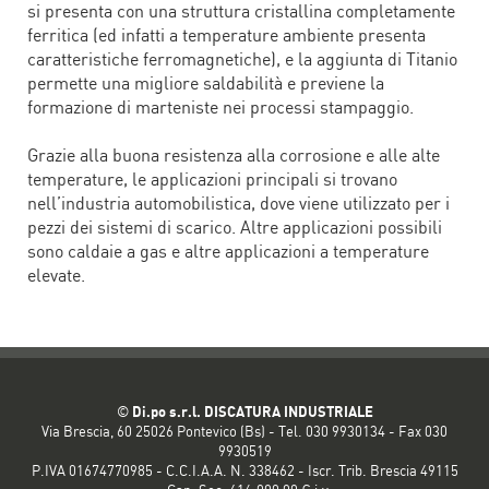
si presenta con una struttura cristallina completamente
ferritica (ed infatti a temperature ambiente presenta
caratteristiche ferromagnetiche), e la aggiunta di Titanio
permette una migliore saldabilità e previene la
formazione di marteniste nei processi stampaggio.
Grazie alla buona resistenza alla corrosione e alle alte
temperature, le applicazioni principali si trovano
nell’industria automobilistica, dove viene utilizzato per i
pezzi dei sistemi di scarico. Altre applicazioni possibili
sono caldaie a gas e altre applicazioni a temperature
elevate.
©
Di.po s.r.l. DISCATURA INDUSTRIALE
Via Brescia, 60 25026 Pontevico (Bs) - Tel. 030 9930134 - Fax 030
9930519
P.IVA 01674770985 - C.C.I.A.A. N. 338462 - Iscr. Trib. Brescia 49115