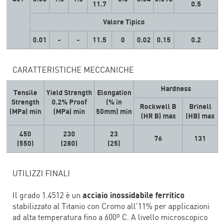
11.7
0.5
Valore Tipico
0.01
-
-
11.5
0
0.02
0.15
0.2
CARATTERISTICHE MECCANICHE
Hardness
Tensile
Yield Strength
Elongation
Strength
0.2% Proof
(% in
Rockwell B
Brinell
(MPa) min
(MPa) min
50mm) min
(HR B) max
(HB) max
450
230
23
76
131
(550)
(280)
(25)
UTILIZZI FINALI
Il grado 1.4512 è un
acciaio inossidabile ferritico
stabilizzato al Titanio con Cromo all’11% per applicazioni
ad alta temperatura fino a 600º C. A livello microscopico