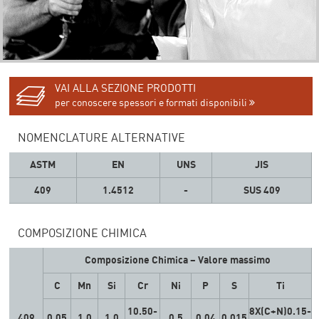
VAI ALLA SEZIONE PRODOTTI
per conoscere spessori e formati disponibili
NOMENCLATURE ALTERNATIVE
ASTM
EN
UNS
JIS
409
1.4512
-
SUS 409
COMPOSIZIONE CHIMICA
Composizione Chimica – Valore massimo
C
Mn
Si
Cr
Ni
P
S
Ti
10.50-
8X(C+N)0.15-
409
0.05
1.0
1.0
0.5
0.04
0.015